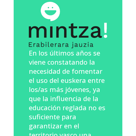
En los últimos años se
viene constatando la
necesidad de fomentar
el uso del euskera entre
los/as más jóvenes, ya
que la influencia de la
educación reglada no es
suficiente para
garantizar en el
territorio vasco una